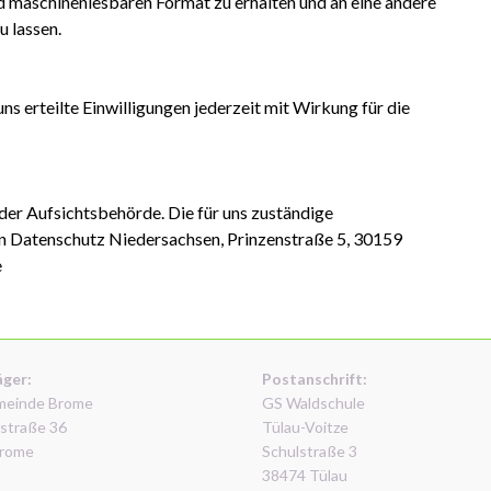
 maschinenlesbaren Format zu erhalten und an eine andere
u lassen.
s erteilte Einwilligungen jederzeit mit Wirkung für die
er Aufsichtsbehörde. Die für uns zuständige
en Datenschutz Niedersachsen, Prinzenstraße 5, 30159
e
äger:
Postanschrift:
meinde Brome
GS Waldschule
straße 36
Tülau-Voitze
rome
Schulstraße 3
38474 Tülau