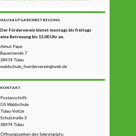
HAUSAUFGABENBETREUUNG
Der Förderverein bietet montags bis freitags
eine Betreuung b
is 15.00 Uhr a
n.
Almut Pape
Bauernende 7
38474 Tülau
waldschule_foerderverein@web.de
KONTAKT
Postanschrift:
GS Waldschule
Tülau-Voitze
Schulstraße 3
38474 Tülau
Öffnungszeiten des Sekretariats: