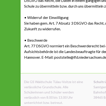
DSGVO das Recht, die Daten in einem gängigen und
Schule zu übermitteln bzw. durch uns übermitteln z
• Widerruf der Einwilligung
Sie haben gem. Art. 7 Absatz 3 DSGVO das Recht, un
Zukunft zu widerrufen.
• Beschwerde
Art. 77 DSGVO normiert ein Beschwerderecht bei d
Aufsichtsbehörde ist die Landesbeauftragte für d
Hannover. E-Mail: poststelle@lfd.niedersachsen.d
Die GS Waldschule Tülau-Voitze ist eine
Schultr
verlässliche Grundschule. Alle
Samtge
Schülerinnen und Schüler werden
Bahnhof
verlässlich von 8.00 bis 13.00 Uhr
38465 B
unterrichtet bzw. betreut.