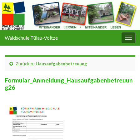
Waldschule Tülau-Voitze
Navi
umsc
Zurück zu
Hausaufgabenbetreuung
Formular_Anmeldung_Hausaufgabenbetreuun
g26