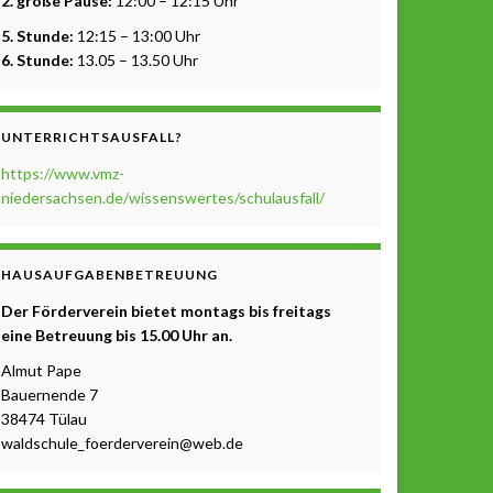
2. große Pause:
12:00 – 12:15 Uhr
5. Stunde:
12:15 – 13:00 Uhr
6. Stunde:
13.05 – 13.50 Uhr
UNTERRICHTSAUSFALL?
https://www.vmz-
niedersachsen.de/wissenswertes/schulausfall/
HAUSAUFGABENBETREUUNG
Der Förderverein bietet montags bis freitags
eine Betreuung b
is 15.00 Uhr a
n.
Almut Pape
Bauernende 7
38474 Tülau
waldschule_foerderverein@web.de