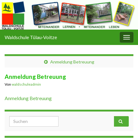
Waldschule Tülau-Voitze
Navi
umsc
Anmeldung Betreuung
Anmeldung Betreuung
Von
waldschuleadmin
Anmeldung Betreuung
Search for: