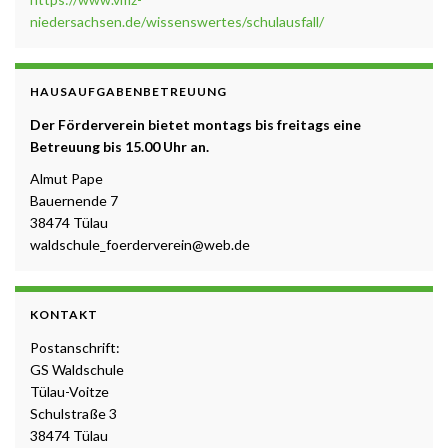
niedersachsen.de/wissenswertes/schulausfall/
HAUSAUFGABENBETREUUNG
Der Förderverein bietet montags bis freitags eine
Betreuung b
is 15.00 Uhr a
n.
Almut Pape
Bauernende 7
38474 Tülau
waldschule_foerderverein@web.de
KONTAKT
Postanschrift:
GS Waldschule
Tülau-Voitze
Schulstraße 3
38474 Tülau