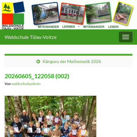
Waldschule Tülau-Voitze
Navi
umsc
Känguru der Mathematik 2026
20260605_122058 (002)
Von
waldschuleadmin