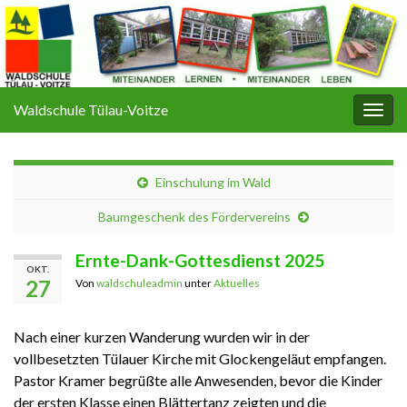
Waldschule Tülau-Voitze
Navi
umsc
Einschulung im Wald
Baumgeschenk des Fördervereins
Ernte-Dank-Gottesdienst 2025
OKT.
27
Von
waldschuleadmin
unter
Aktuelles
Nach einer kurzen Wanderung wurden wir in der
vollbesetzten Tülauer Kirche mit Glockengeläut empfangen.
Pastor Kramer begrüßte alle Anwesenden, bevor die Kinder
der ersten Klasse einen Blättertanz zeigten und die