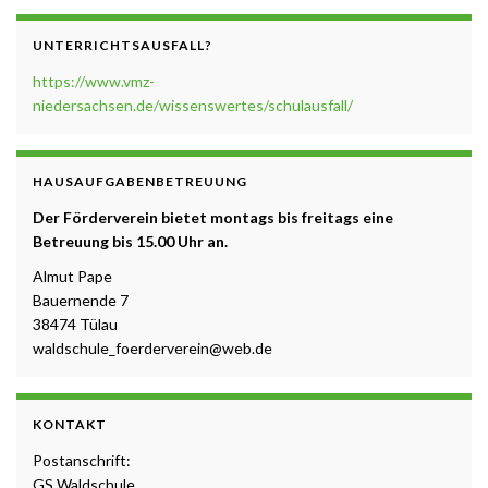
UNTERRICHTSAUSFALL?
https://www.vmz-
niedersachsen.de/wissenswertes/schulausfall/
HAUSAUFGABENBETREUUNG
Der Förderverein bietet montags bis freitags eine
Betreuung b
is 15.00 Uhr a
n.
Almut Pape
Bauernende 7
38474 Tülau
waldschule_foerderverein@web.de
KONTAKT
Postanschrift:
GS Waldschule