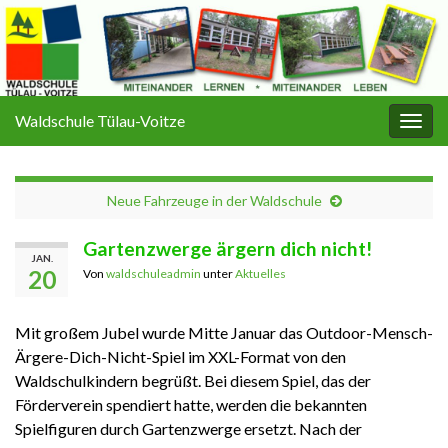
Waldschule Tülau-Voitze
Navi
umsc
Neue Fahrzeuge in der Waldschule
Gartenzwerge ärgern dich nicht!
JAN.
20
Von
waldschuleadmin
unter
Aktuelles
Mit großem Jubel wurde Mitte Januar das Outdoor-Mensch-
Ärgere-Dich-Nicht-Spiel im XXL-Format von den
Waldschulkindern begrüßt. Bei diesem Spiel, das der
Förderverein spendiert hatte, werden die bekannten
Spielfiguren durch Gartenzwerge ersetzt. Nach der