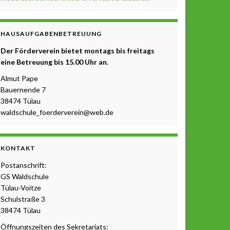
HAUSAUFGABENBETREUUNG
Der Förderverein bietet montags bis freitags
eine Betreuung b
is 15.00 Uhr a
n.
Almut Pape
Bauernende 7
38474 Tülau
waldschule_foerderverein@web.de
KONTAKT
Postanschrift:
GS Waldschule
Tülau-Voitze
Schulstraße 3
38474 Tülau
Öffnungszeiten des Sekretariats: