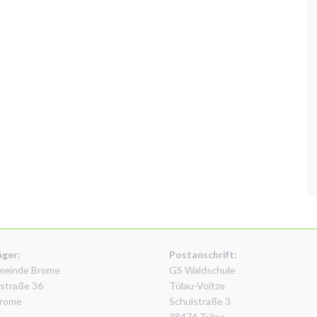
äger:
Postanschrift:
meinde Brome
GS Waldschule
straße 36
Tülau-Voitze
rome
Schulstraße 3
38474 Tülau