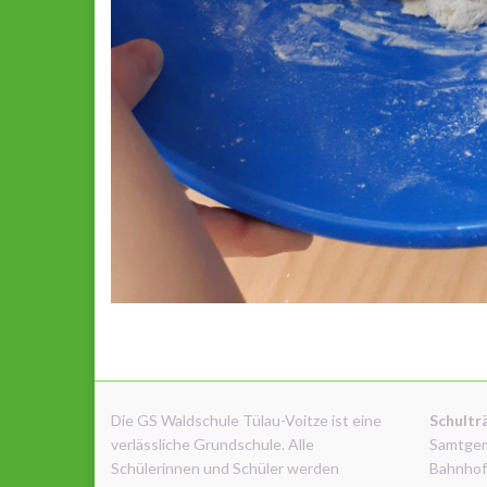
Die GS Waldschule Tülau-Voitze ist eine
Schultr
verlässliche Grundschule. Alle
Samtge
Schülerinnen und Schüler werden
Bahnhof