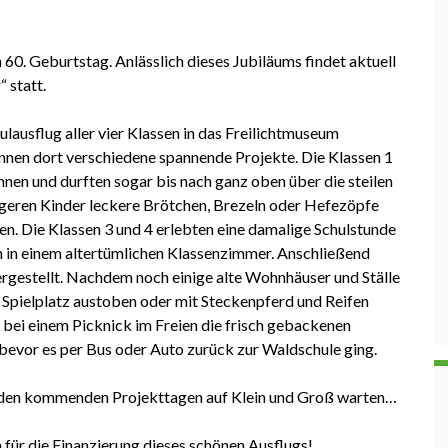
 60. Geburtstag. Anlässlich dieses Jubiläums findet aktuell
 statt.
ausflug aller vier Klassen in das Freilichtmuseum
nnen dort verschiedene spannende Projekte. Die Klassen 1
en und durften sogar bis nach ganz oben über die steilen
geren Kinder leckere Brötchen, Brezeln oder Hefezöpfe
n. Die Klassen 3 und 4 erlebten eine damalige Schulstunde
n in einem altertümlichen Klassenzimmer. Anschließend
rgestellt. Nachdem noch einige alte Wohnhäuser und Ställe
m Spielplatz austoben oder mit Steckenpferd und Reifen
n bei einem Picknick im Freien die frisch gebackenen
 bevor es per Bus oder Auto zurück zur Waldschule ging.
an den kommenden Projekttagen auf Klein und Groß warten…
n für die Finanzierung dieses schönen Ausflugs!