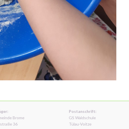
äger:
Postanschrift:
meinde Brome
GS Waldschule
straße 36
Tülau-Voitze