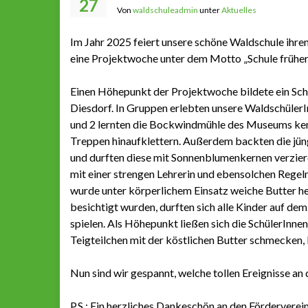
27
Von
waldschuleadmin
unter
Aktuelles
Im Jahr 2025 feiert unsere schöne Waldschule ihren
eine Projektwoche unter dem Motto „Schule früher“
Einen Höhepunkt der Projektwoche bildete ein Schul
Diesdorf. In Gruppen erlebten unsere WaldschülerI
und 2 lernten die Bockwindmühle des Museums kenn
Treppen hinaufklettern. Außerdem backten die jün
und durften diese mit Sonnenblumenkernen verziere
mit einer strengen Lehrerin und ebensolchen Regel
wurde unter körperlichem Einsatz weiche Butter he
besichtigt wurden, durften sich alle Kinder auf de
spielen. Als Höhepunkt ließen sich die SchülerInne
Teigteilchen mit der köstlichen Butter schmecken,
Nun sind wir gespannt, welche tollen Ereignisse 
P.S.: Ein herzliches Dankeschön an den Förderverei