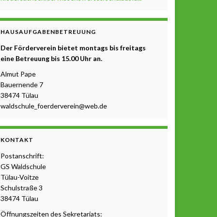
HAUSAUFGABENBETREUUNG
Der Förderverein bietet montags bis freitags
eine Betreuung b
is 15.00 Uhr a
n.
Almut Pape
Bauernende 7
38474 Tülau
waldschule_foerderverein@web.de
KONTAKT
Postanschrift:
GS Waldschule
Tülau-Voitze
Schulstraße 3
38474 Tülau
Öffnungszeiten des Sekretariats: