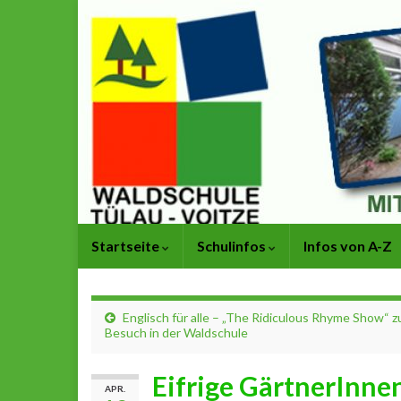
Startseite
Schulinfos
Infos von A-Z
Englisch für alle – „The Ridiculous Rhyme Show“ z
Besuch in der Waldschule
Eifrige GärtnerInne
APR.