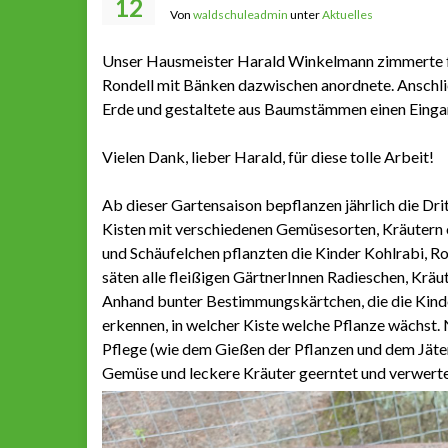
12
Von
waldschuleadmin
unter
Aktuelles
Unser Hausmeister Harald Winkelmann zimmerte für
Rondell mit Bänken dazwischen anordnete. Anschließ
Erde und gestaltete aus Baumstämmen einen Eingan
Vielen Dank, lieber Harald, für diese tolle Arbeit!
Ab dieser Gartensaison bepflanzen jährlich die Dri
Kisten mit verschiedenen Gemüsesorten, Kräutern
und Schäufelchen pflanzten die Kinder Kohlrabi, Ro
säten alle fleißigen GärtnerInnen Radieschen, Kräut
Anhand bunter Bestimmungskärtchen, die die Kinder
erkennen, in welcher Kiste welche Pflanze wächst. 
Pflege (wie dem Gießen der Pflanzen und dem Jäte
Gemüse und leckere Kräuter geerntet und verwert