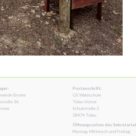
äger:
Postanschrift:
meinde Brome
GS Waldschule
straße 36
Tülau-Voitze
rome
Schulstraße 3
38474 Tülau
Öffnungszeiten des Sekretariat
Montag, Mittwoch und Freitag