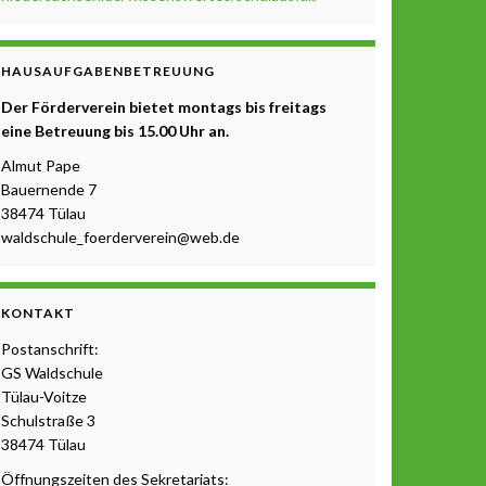
HAUSAUFGABENBETREUUNG
Der Förderverein bietet montags bis freitags
eine Betreuung b
is 15.00 Uhr a
n.
Almut Pape
Bauernende 7
38474 Tülau
waldschule_foerderverein@web.de
KONTAKT
Postanschrift:
GS Waldschule
Tülau-Voitze
Schulstraße 3
38474 Tülau
Öffnungszeiten des Sekretariats: