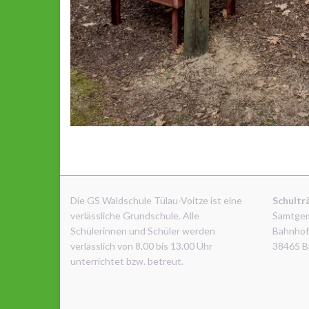
Die GS Waldschule Tülau-Voitze ist eine
Schultr
verlässliche Grundschule. Alle
Samtge
Schülerinnen und Schüler werden
Bahnhof
verlässlich von 8.00 bis 13.00 Uhr
38465 B
unterrichtet bzw. betreut.